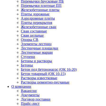
Перемычки брусковые ПБ
Перемычки плитные ПП
Железобетонные плиты
Плиты дорожные
Аэродромные плиты
Плиты перекрытия
Железобетонные сваи
Сваи составные
Сваи цельные
Опоры СВ
Элементы лестниц
Лестничные площадки
Лестничные марши
Ступени
Бетоны и растворы
Бетоны
Бетон под бетононасос (ОК 16-20)
Бетон товарный (ОК 10-15)
Растворы известковые
Растворы цементно-песчаные
О компании
Вакансии
Документы
Договор поставки
Прайс-лист