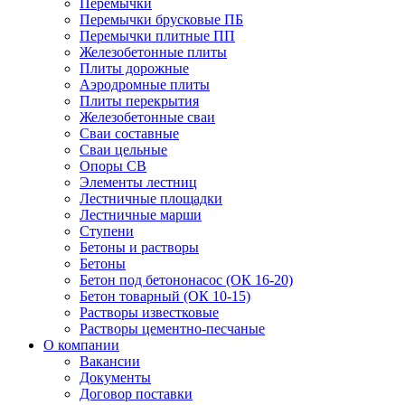
Перемычки
Перемычки брусковые ПБ
Перемычки плитные ПП
Железобетонные плиты
Плиты дорожные
Аэродромные плиты
Плиты перекрытия
Железобетонные сваи
Сваи составные
Сваи цельные
Опоры СВ
Элементы лестниц
Лестничные площадки
Лестничные марши
Ступени
Бетоны и растворы
Бетоны
Бетон под бетононасос (ОК 16-20)
Бетон товарный (ОК 10-15)
Растворы известковые
Растворы цементно-песчаные
О компании
Вакансии
Документы
Договор поставки