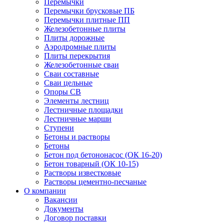
Перемычки
Перемычки брусковые ПБ
Перемычки плитные ПП
Железобетонные плиты
Плиты дорожные
Аэродромные плиты
Плиты перекрытия
Железобетонные сваи
Сваи составные
Сваи цельные
Опоры СВ
Элементы лестниц
Лестничные площадки
Лестничные марши
Ступени
Бетоны и растворы
Бетоны
Бетон под бетононасос (ОК 16-20)
Бетон товарный (ОК 10-15)
Растворы известковые
Растворы цементно-песчаные
О компании
Вакансии
Документы
Договор поставки