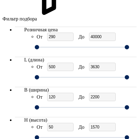
Фильтр подбора
Розничная цена
От
До
L (длина)
От
До
B (ширина)
От
До
H (высота)
От
До